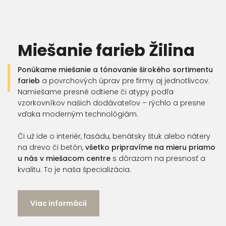
Miešanie farieb Žilina
Ponúkame miešanie a tónovanie širokého sortimentu
farieb
a povrchových úprav pre firmy aj jednotlivcov.
Namiešame presné odtiene či atypy podľa
vzorkovníkov našich dodávateľov – rýchlo a presne
vďaka moderným technológiám.
Či už ide o interiér, fasádu, benátsky štuk alebo nátery
na drevo či betón,
všetko pripravíme na mieru priamo
u nás v miešacom centre
s dôrazom na presnosť a
kvalitu. To je naša špecializácia.
Viac informácií