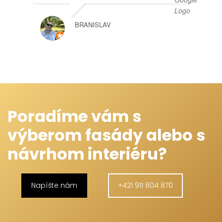
BRANISLAV
Poradíme vám s
výberom fasády alebo s
návrhom interiéru?
Napíšte nám
+421 911 804 870