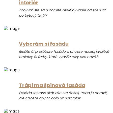
interiér
Zabývali ste sa a chcete oživiť bývanie od stien až
po bytový textil?
Vyberám si fasádu
Riešite či prerábate fasádu a chcete naozaj kvalitné
omietky či farby, ktoré vydržia roky ako nové?
Trápi ma špinavá fasáda
Fasáda zostarla skôr ako ste čakali, treba ju opraviť,
ale chcete aby to bolo už natrvalo?