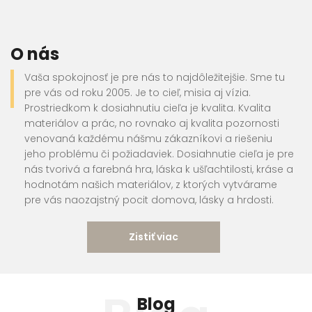
O nás
Vaša spokojnosť je pre nás to najdôležitejšie. Sme tu
pre vás od roku 2005. Je to cieľ, misia aj vízia.
Prostriedkom k dosiahnutiu cieľa je kvalita. Kvalita
materiálov a prác, no rovnako aj kvalita pozornosti
venovaná každému nášmu zákazníkovi a riešeniu
jeho problému či požiadaviek. Dosiahnutie cieľa je pre
nás tvorivá a farebná hra, láska k ušľachtilosti, kráse a
hodnotám našich materiálov, z ktorých vytvárame
pre vás naozajstný pocit domova, lásky a hrdosti.
Zistiť viac
Blog