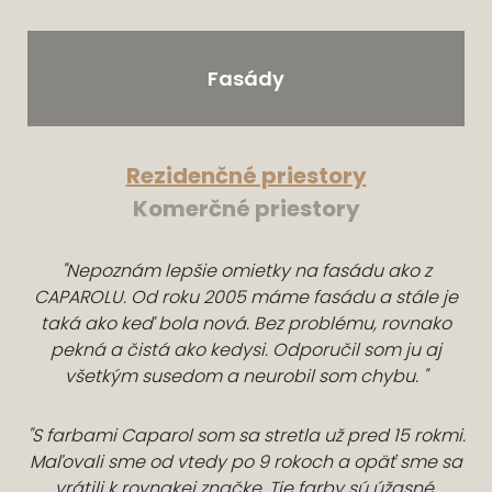
Fasády
Rezidenčné priestory
Komerčné priestory
"Nepoznám lepšie omietky na fasádu ako z
CAPAROLU. Od roku 2005 máme fasádu a stále je
taká ako keď bola nová. Bez problému, rovnako
pekná a čistá ako kedysi. Odporučil som ju aj
všetkým susedom a neurobil som chybu. "
"S farbami Caparol som sa stretla už pred 15 rokmi.
Maľovali sme od vtedy po 9 rokoch a opäť sme sa
vrátili k rovnakej značke. Tie farby sú úžasné,