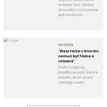
vnesiete doň úžasnú
atmosféru a povznesie
jednotvárnosť.
INTERIÉR
"Biela farba v interiéri
nemusí byť fádna a
chladná"
Podľa tradičnej
klasifikácie patrí biela k
farbám, ktoré skvelo
odrážajú svetlo.