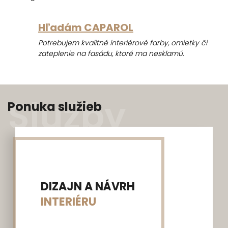
Hľadám CAPAROL
Potrebujem kvalitné interiérové farby, omietky či
zateplenie na fasádu, ktoré ma nesklamú.
Služby
Ponuka služieb
DIZAJN A NÁVRH
INTERIÉRU