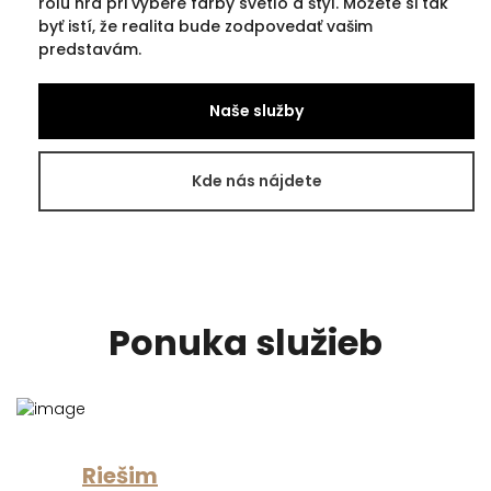
rolu hrá pri výbere farby svetlo a štýl. Môžete si tak
byť istí, že realita bude zodpovedať vašim
predstavám.
Naše služby
Kde nás nájdete
Ponuka služieb
Riešim