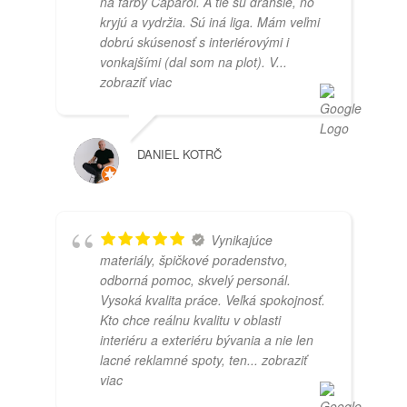
na farby Caparol. A tie sú drahšie, no
kryjú a vydržia. Sú iná liga. Mám veľmi
dobrú skúsenosť s interiérovými i
vonkajšími (dal som na plot). V
...
zobraziť viac
DANIEL KOTRČ
Vynikajúce
materiály, špičkové poradenstvo,
odborná pomoc, skvelý personál.
Vysoká kvalita práce. Veľká spokojnosť.
Kto chce reálnu kvalitu v oblasti
interiéru a exteriéru bývania a nie len
lacné reklamné spoty, ten
... zobraziť
viac