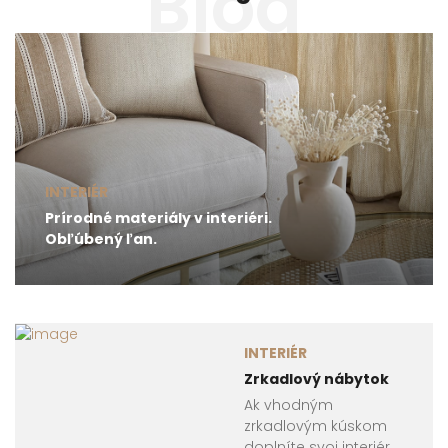
Blog
INTERIÉR
Prírodné materiály v interiéri.
Obľúbený ľan.
INTERIÉR
Zrkadlový nábytok
Ak vhodným
zrkadlovým kúskom
doplníte svoj interiér,