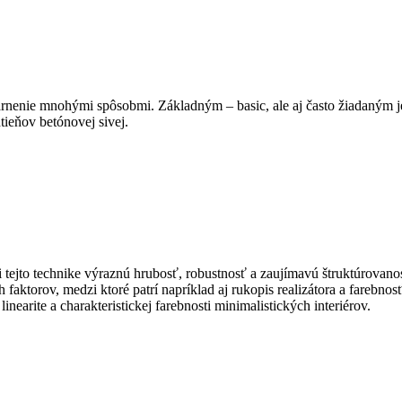
enie mnohými spôsobmi. Základným – basic, ale aj často žiadaným je 
tieňov betónovej sivej.
tejto technike výraznú hrubosť, robustnosť a zaujímavú štruktúrovano
 faktorov, medzi ktoré patrí napríklad aj rukopis realizátora a farebno
inearite a charakteristickej farebnosti minimalistických interiérov.