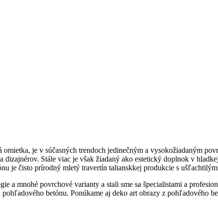
vá omietka, je v súčasných trendoch jedinečným a vysokožiadaným p
a dizajnérov. Stále viac je však žiadaný ako estetický doplnok v hladk
 je čisto prírodný mletý travertín talianskkej produkcie s ušľachtilým
 a mnohé povrchové varianty a stali sme sa špecialistami a profesionálm
ciu pohľadového betónu. Ponúkame aj deko art obrazy z pohľadového be