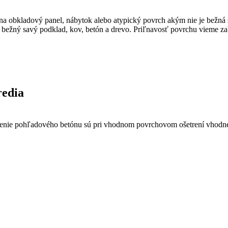
a obkladový panel, nábytok alebo atypický povrch akým nie je bežná st
 bežný savý podklad, kov, betón a drevo. Priľnavosť povrchu vieme za
redia
renie pohľadového betónu sú pri vhodnom povrchovom ošetrení vhodné a