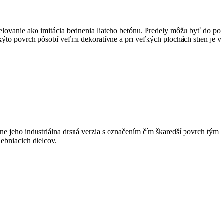
vanie ako imitácia bednenia liateho betónu. Predely môžu byť do po
akýto povrch pôsobí veľmi dekoratívne a pri veľkých plochách stien je 
e jeho industriálna drsná verzia s označením čím škaredší povrch tým l
ebniacich dielcov.