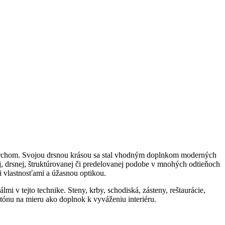
ovrchom. Svojou drsnou krásou sa stal vhodným doplnkom moderných
ej, drsnej, štruktúrovanej či predelovanej podobe v mnohých odtieňoch
i vlastnosťami a úžasnou optikou.
i v tejto technike. Steny, krby, schodiská, zásteny, reštaurácie,
tónu na mieru ako doplnok k vyváženiu interiéru.