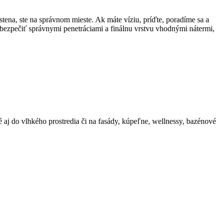
ena, ste na správnom mieste. Ak máte víziu, príďte, poradíme sa a
bezpečiť správnymi penetráciami a finálnu vrstvu vhodnými nátermi,
j do vlhkého prostredia či na fasády, kúpeľne, wellnessy, bazénové