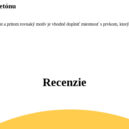
etónu
st a pritom rovnaký motív je vhodné doplniť miestnosť s prvkom, ktor
Recenzie