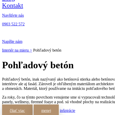
Kontakt
Navštívte nás
0903 522 572
Napíšte nám
Interiér na mieru >
Pohľadový betón
Pohľadový betón
Pohľadový betón, inak nazývaný ako betónová stierka alebo betóno
interiérov ale aj fasád. Zároveň je obľúbeným materiálom architektov 
a obmenách. Materiál, ktorý používame na imitáciu pohľadového betónu
Za roky, čo sa týmto povrchom venujeme sme si vypracovali technológie
panely, wellnesy, firemné foaye a pod. sú vhodné plochy na realizá
čítať viac
menej
inšpirácie