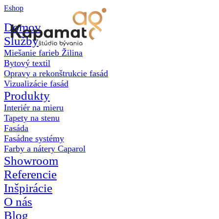
Eshop
Domov
Služby
Miešanie farieb Žilina
Bytový textil
Opravy a rekonštrukcie fasád
Vizualizácie fasád
Produkty
Interiér na mieru
Tapety na stenu
Fasáda
Fasádne systémy
Farby a nátery Caparol
Showroom
Referencie
Inšpirácie
O nás
Blog