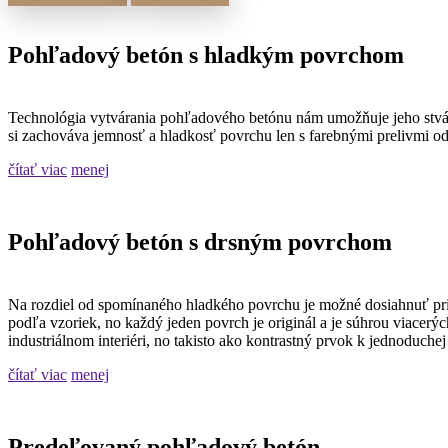
Pohľadový betón s hladkým povrchom
Technológia vytvárania pohľadového betónu nám umožňuje jeho stvárn
si zachováva jemnosť a hladkosť povrchu len s farebnými prelivmi od
čítať viac
menej
Pohľadový betón s drsným povrchom
Na rozdiel od spomínaného hladkého povrchu je možné dosiahnuť pri 
podľa vzoriek, no každý jeden povrch je originál a je súhrou viacerých
industriálnom interiéri, no takisto ako kontrastný prvok k jednoduchej l
čítať viac
menej
Predeľovaný pohľadový betón