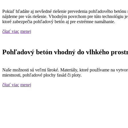
Pokiaľ hľadáte aj nevšedné riešenie prevedenia pohľadového betónu n
nájdeme pre vás riešenie. Vhodným povrchom pre túto technológiu je
ktoré zabezpečia pohľadový betón aj pre extrémne namáhanie.
čítať viac
menej
Pohľadový betón vhodný do vlhkého prost
Naše možnosti sú veľmi široké. Materiály, ktoré používame na vytvo
miestnosti, pohľadové plochy fasád či ploty.
čítať viac
menej