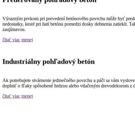
Výrazným prvkom pri prevedení betónového povrchu môže byť predelo
nedostatky, ktoré pri liatí betónu pomedzi dosky debnenia zatiekli. T
zaujímavou.
čítať viac
menej
Industriálny pohľadový betón
Ak potrebujete stvárnenie jedinečného povrchu a páči sa vám vysloven
doplniť o fľaky spôsobené hrdzou alebo vtlačeným drevodekorom z d
čítať viac
menej