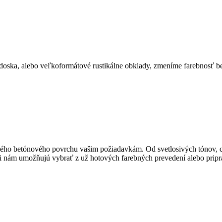
 doska, alebo veľkoformátové rustikálne obklady, zmeníme farebnosť bet
ho betónového povrchu vašim požiadavkám. Od svetlosivých tónov, ce
i nám umožňujú vybrať z už hotových farebných prevedení alebo pripra