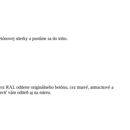
ónovej stierky a pustíme sa do toho.
z RAL odtiene originálneho betónu, cez tmavé, antracitové a
viť vám odtieň aj na mieru.