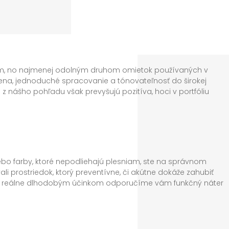
podmienky a vyššiu minimálnu teplotu. Navyše sú čiastočne 
postupné zanášanie povrchu fasády prachom a nečistotami.
opäť čistiť vystriekaním tlakovou vodou. Ich Ph je vyššie, čí
sa nevyskytujú huby , plesne a riasy.
ným, no najmenej odolným druhom omietok používaných v
 cena, jednoduché spracovanie a tónovateľnosť do širokej
 z nášho pohľadu však prevyšujú pozitíva, hoci v portfóliu
nastavené tak, aby ich úžitková hodnota bola oproti
sa akrylátové omietky podľa nášho názoru hodia viac na
bo farby, ktoré nepodliehajú plesniam, ste na správnom
ali prostriedok, ktorý preventívne, či akútne dokáže zahubiť
y s reálne dlhodobým účinkom odporučíme vám funkčný náter
j fasády živé organizmy prerastené na jej povrchu odumrú.
pre trvalý účinok CAPAROL odporúča použiť aj fasádnu farbu,
stvu, aby pôvodná nekvalitná omietka už nemala šancu robiť