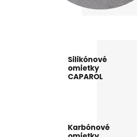
Silikónové
omietky
CAPAROL
Karbónové
omietky