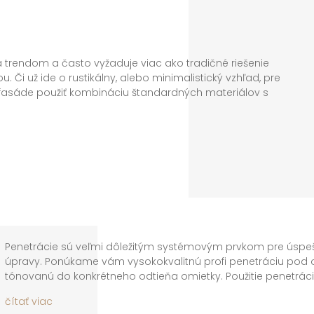
trendom a často vyžaduje viac ako tradičné riešenie
 Či už ide o rustikálny, alebo minimalistický vzhľad, pre
 fasáde použiť kombináciu štandardných materiálov s
i. Tie však musia byť dostatočne odolné pre vonkajšie
ch fasádnych povrchov zahŕňa rôzne možnosti omietok,
ovať do plastických štrukturálnych povrchov. Používajú sa
rbované omietky nanášané rôznym náradím a rôznym
adovaného výsledku.
Penetrácie sú veľmi dôležitým systémovým prvkom pre úspeš
úpravy. Ponúkame vám vysokokvalitnú profi penetráciu pod 
tónovanú do konkrétneho odtieňa omietky. Použitie penetráci
nielen ako vhodný materiál na povrch, ktorý sa bude upravova
čítať viac
veľmi dôležitá je aj jeho kompatibilita s chemickým zložením 