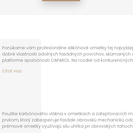
výrobu sú len zložky najvyššej kvality a t
najmodernejšie výrobné postupy.
Ponúkame vám profesionálne silikónové omietky tej najvyššej k
dobré vlastnosti odolných fasádnych povrchov, skúmaných a
platforme spoločnosti CAPAROL. Na rozdiel od konkurenčných
iné chemické zloženie, čo zabezpečuje , že dôležité vlastnost
čítať viac
žiadna termoplasticita zachovávajú povrch fasády čistý, nepo
omietky sú vysoko paropriepustné a na ich povrch sa nenac
exhaláty z ovzdušia. Jedinečný komplex zložiek v systéme Ca
zabezpečuje dlhodobú čistotu, odolnosť a životnosť fasády.
Použitie karbónového vlákna v omietkach a zatepľovacích ma
prvkom, ktorý zabezpečuje fasáde obrovskú mechanickú odoln
prémiové omietky využívajú silu uhlíka pri obrovských ťahoch
fasáda vo vonkajšom prostredí plnom teplotných zmien odol