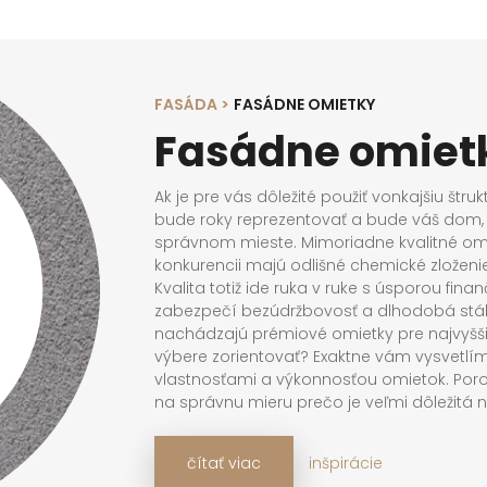
FASÁDA >
FASÁDNE OMIETKY
Fasádne omiet
Ak je pre vás dôležité použiť vonkajšiu štr
bude roky reprezentovať a bude váš dom, 
správnom mieste. Mimoriadne kvalitné omi
konkurencii majú odlišné chemické zloženi
Kvalita totiž ide ruka v ruke s úsporou fi
zabezpečí bezúdržbovosť a dlhodobá stálo
nachádzajú prémiové omietky pre najvyšši
výbere zorientovať? Exaktne vám vysvetlí
vlastnosťami a výkonnosťou omietok. Por
na správnu mieru prečo je veľmi dôležitá 
čistotu fasády, ako dlho môže vonkajšia o
škodlivých plesní. Vynikajúce vlastnosti 
čítať viac
inšpirácie
platforme tejto nemeckej spoločnosti majú 