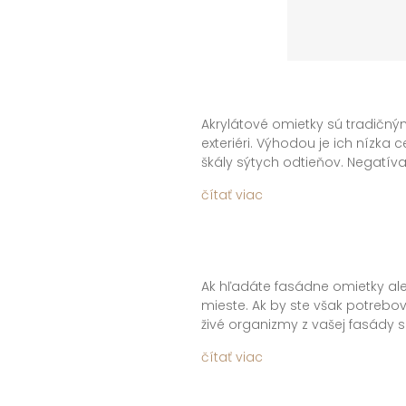
Akrylátové omietky sú tradič
exteriéri. Výhodou je ich nízka
škály sýtych odtieňov. Negatíva
CAPAROL sú akrylátové omietky 
čítať viac
konkurencii vyššia. Všeobecne 
použitie v interiéri.
Ak hľadáte fasádne omietky ale
mieste. Ak by ste však potrebov
živé organizmy z vašej fasád
CAPATOX. Po zmáčaní napadnute
čítať viac
Na takto ošetrený povrch však 
ktorá vytvorí novú chemickú vr
v budúcnosti problémy.