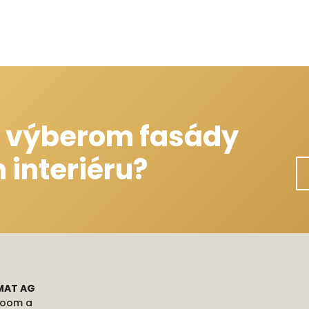
 výberom fasády
 interiéru?
MAT AG
room a