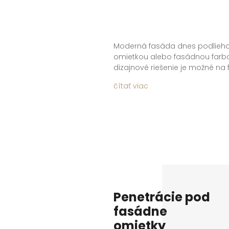
Moderná fasáda dnes podlieha 
omietkou alebo fasádnou farbou.
dizajnové riešenie je možné na
rôznymi dekoratívnymi povrchm
čítať viac
vplyvy. Sortiment dekoratívny
ktorých povrch je možné vytvar
jemnozrnné biele alebo prefa
rukopisom upravované do pož
Penetrácie pod
fasádne
omietky