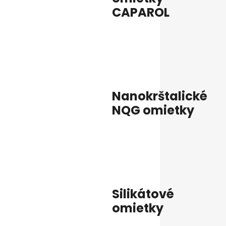
CAPAROL
Nanokrštalické
NQG omietky
Silikátové
omietky