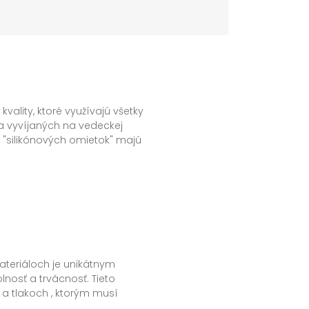
echnologický proces zabezpečujú
vality, ktoré využívajú všetky
 vyvíjaných na vedeckej
 "silikónových omietok" majú
i ako nenasiakavoť, vysoké Ph a
rušený a bez plesní. Tieto
hytá a nezataví prach a
parol Clean System
teriáloch je unikátnym
osť a trvácnosť. Tieto
 a tlakoch , ktorým musí
ávať. Pôsobenie oxidu