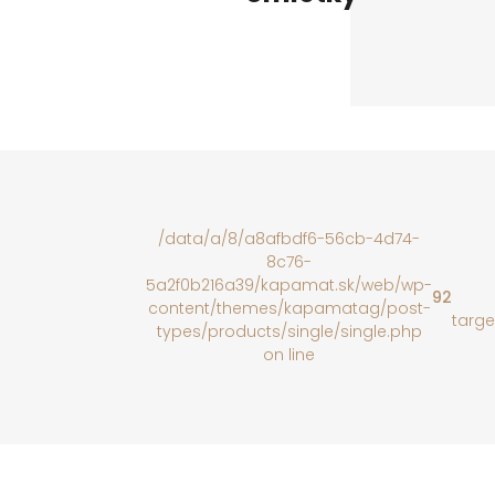
/data/a/8/a8afbdf6-56cb-4d74-
8c76-
5a2f0b216a39/kapamat.sk/web/wp-
92
content/themes/kapamatag/post-
targe
types/products/single/single.php
on line