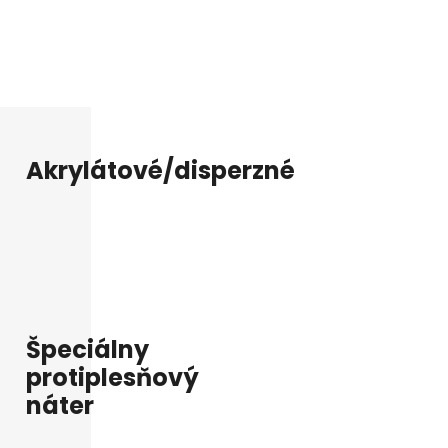
termoplastcké, čo spôsobuje
 Po rokoch ich však je možné
m je zabezpečené, že na povrchu
Akrylátové/disperzné
Špeciálny
protiplesňový
náter