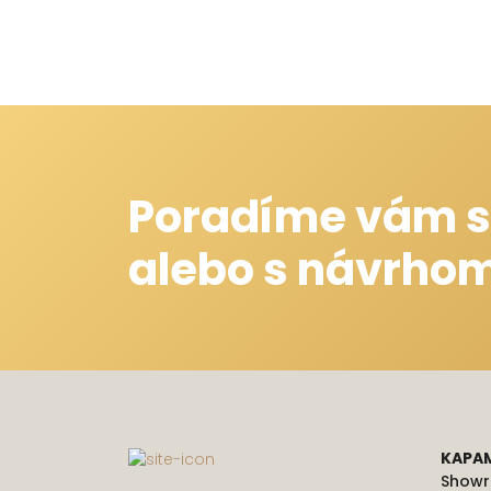
Poradíme vám s
alebo s návrhom
KAPA
Show