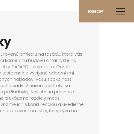
ESHOP
ky
uktúrovanú omietku na fasádu, ktorá vás
či komerčnú budovu chrániť, ste na
etky CAPAROL stoja za to. Oproti
e testované a vyvíjané odborníkmi.
nančných nákladov. Vašu spokojnosť
sť fasády. V našom portfóliu sa
e požiadavky. Neviete sa presne vo
me a ukážeme rozdiely medzi
ovnáme ich s konkurenciou a uvedieme
nenasiakavosť omietky, čo vplýva na
mietka ostať bez zašpinenia a
omietok CAPAROL vyvíjaných na vedeckej
origninálne receptúry. Použité na ich