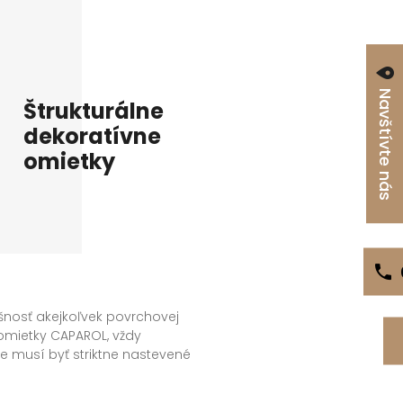
Navštívte nás
Štrukturálne
dekoratívne
omietky
nosť akejkoľvek povrchovej
omietky CAPAROL, vždy
e musí byť striktne nastevené
ť farbou či omietkou, ale
finálneho náteru alebo farby.